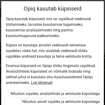
Opiq kasutab küpsiseid
Opiq kasutab küpsiseid, mis on vajalikud veebisaidi
töötamiseks, turvalise kasutamise tagamiseks,
kasutamise analüüsimiseks ning parima
kasutusmugavuse pakkumiseks.
Küpsis on kasutaja arvutist veebisaidi serverisse
saadetav väike fail, mis sisaldab veebisaidi tööks
vajalikke andmeid kasutaja ja tema eelistuste kohta.
Enamus küpsiseid on Opiqu tööks tingimata vajalikud.
Analüütilistest küpsistest on võimalik loobuda ning
Sisene Opiqusse
sellisel juhul ei kasutata sinu kasutusandmeid Opiqu
arendamiseks.
Vali, kuidas end tuvastada
Loe lähemalt
Nõustun vajalike, analüütiliste ja eelistuste küpsistega
eKool
Stuudium
Nõustun ainult vajalike ja eelistuste küpsistega
Opiq
HarID