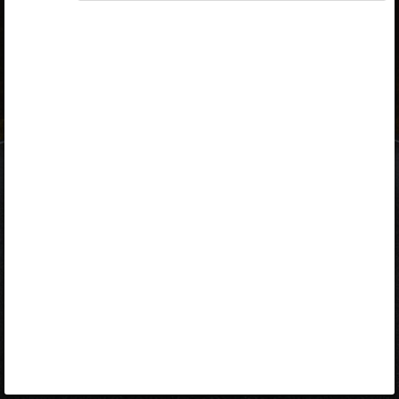
ID-kaart
mobiil-ID
Facebook
Google
Opiq
Varamu
Kontakt
EST