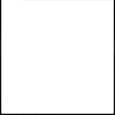
ID-kaart
mobiil-ID
Facebook
Google
Opiq
Varamu
Kontakt
EST