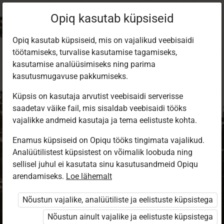
Opiq kasutab küpsiseid
Opiq kasutab küpsiseid, mis on vajalikud veebisaidi
töötamiseks, turvalise kasutamise tagamiseks,
kasutamise analüüsimiseks ning parima
kasutusmugavuse pakkumiseks.
Küpsis on kasutaja arvutist veebisaidi serverisse
saadetav väike fail, mis sisaldab veebisaidi tööks
vajalikke andmeid kasutaja ja tema eelistuste kohta.
Enamus küpsiseid on Opiqu tööks tingimata vajalikud.
Analüütilistest küpsistest on võimalik loobuda ning
Sisene Opiqusse
sellisel juhul ei kasutata sinu kasutusandmeid Opiqu
arendamiseks.
Vali, kuidas end tuvastada
Loe lähemalt
Nõustun vajalike, analüütiliste ja eelistuste küpsistega
eKool
Stuudium
Nõustun ainult vajalike ja eelistuste küpsistega
Opiq
HarID