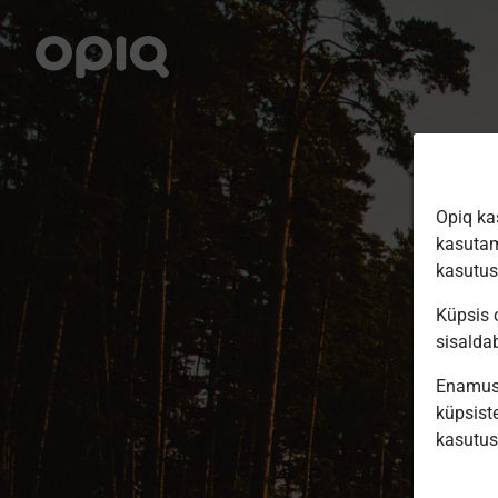
Opiq ka
kasutam
kasutu
Küpsis o
sisalda
Enamus 
küpsiste
kasutu