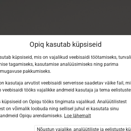
Opiq kasutab küpsiseid
sutab küpsiseid, mis on vajalikud veebisaidi töötamiseks, turval
ise tagamiseks, kasutamise analüüsimiseks ning parima
smugavuse pakkumiseks.
n kasutaja arvutist veebisaidi serverisse saadetav väike fail, m
b veebisaidi tööks vajalikke andmeid kasutaja ja tema eelistuste
küpsiseid on Opiqu tööks tingimata vajalikud. Analüütilistest
st on võimalik loobuda ning sellisel juhul ei kasutata sinu
Sisene Opiqusse
sandmeid Opiqu arendamiseks.
Loe lähemalt
Vali, kuidas end tuvastada
Nõustun vajalike, analüütiliste ja eelistuste k