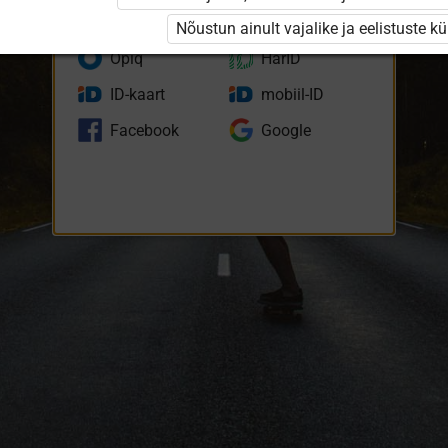
eKool
Stuudium
Nõustun ainult vajalike ja eelistuste k
Opiq
HarID
ID-kaart
mobiil-ID
Facebook
Google