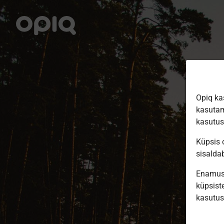
Opiq ka
kasutam
kasutu
Küpsis o
sisalda
Enamus 
küpsiste
kasutu