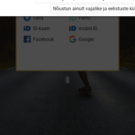
eKool
Stuudium
Nõustun ainult vajalike ja eelistuste k
Opiq
HarID
ID-kaart
mobiil-ID
Facebook
Google