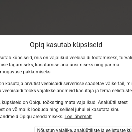
Opiq kasutab küpsiseid
sutab küpsiseid, mis on vajalikud veebisaidi töötamiseks, turval
ise tagamiseks, kasutamise analüüsimiseks ning parima
smugavuse pakkumiseks.
n kasutaja arvutist veebisaidi serverisse saadetav väike fail, m
b veebisaidi tööks vajalikke andmeid kasutaja ja tema eelistuste
küpsiseid on Opiqu tööks tingimata vajalikud. Analüütilistest
st on võimalik loobuda ning sellisel juhul ei kasutata sinu
Sisene Opiqusse
sandmeid Opiqu arendamiseks.
Loe lähemalt
Vali, kuidas end tuvastada
Nõustun vajalike, analüütiliste ja eelistuste k