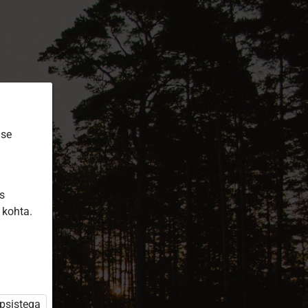
ise
is
 kohta.
üpsistega