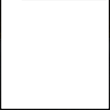
ID-kaart
mobiil-ID
Facebook
Google
Opiq
Varamu
Kontakt
EST