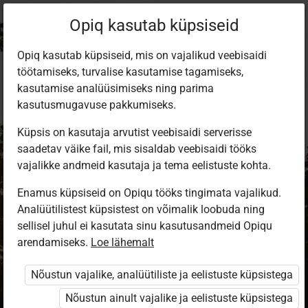
Opiq kasutab küpsiseid
Opiq kasutab küpsiseid, mis on vajalikud veebisaidi
töötamiseks, turvalise kasutamise tagamiseks,
kasutamise analüüsimiseks ning parima
kasutusmugavuse pakkumiseks.
Küpsis on kasutaja arvutist veebisaidi serverisse
saadetav väike fail, mis sisaldab veebisaidi tööks
vajalikke andmeid kasutaja ja tema eelistuste kohta.
Enamus küpsiseid on Opiqu tööks tingimata vajalikud.
Analüütilistest küpsistest on võimalik loobuda ning
Sisene Opiqusse
sellisel juhul ei kasutata sinu kasutusandmeid Opiqu
arendamiseks.
Vali, kuidas end tuvastada
Loe lähemalt
Nõustun vajalike, analüütiliste ja eelistuste küpsistega
eKool
Stuudium
Nõustun ainult vajalike ja eelistuste küpsistega
Opiq
HarID