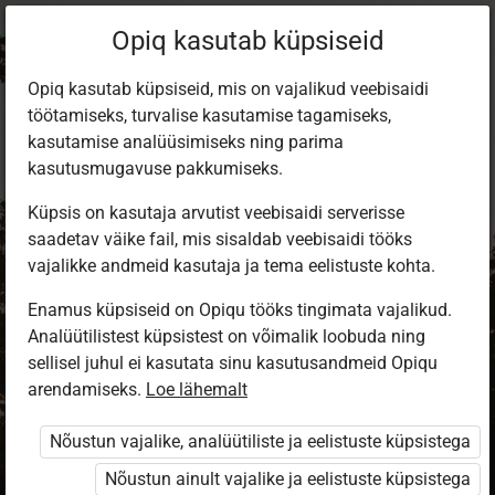
Opiq kasutab küpsiseid
Opiq kasutab küpsiseid, mis on vajalikud veebisaidi
töötamiseks, turvalise kasutamise tagamiseks,
kasutamise analüüsimiseks ning parima
kasutusmugavuse pakkumiseks.
Küpsis on kasutaja arvutist veebisaidi serverisse
saadetav väike fail, mis sisaldab veebisaidi tööks
vajalikke andmeid kasutaja ja tema eelistuste kohta.
Enamus küpsiseid on Opiqu tööks tingimata vajalikud.
Analüütilistest küpsistest on võimalik loobuda ning
Sisene Opiqusse
sellisel juhul ei kasutata sinu kasutusandmeid Opiqu
arendamiseks.
Vali, kuidas end tuvastada
Loe lähemalt
Nõustun vajalike, analüütiliste ja eelistuste küpsistega
eKool
Stuudium
Nõustun ainult vajalike ja eelistuste küpsistega
Opiq
HarID