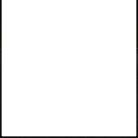
ID-kaart
mobiil-ID
Facebook
Google
Opiq
Varamu
Kontakt
EST