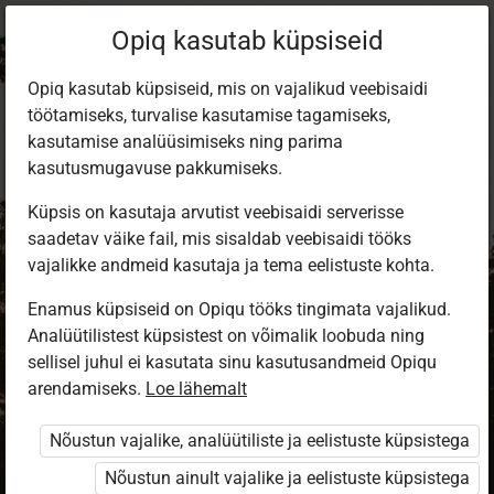
Opiq kasutab küpsiseid
Opiq kasutab küpsiseid, mis on vajalikud veebisaidi
töötamiseks, turvalise kasutamise tagamiseks,
kasutamise analüüsimiseks ning parima
kasutusmugavuse pakkumiseks.
Küpsis on kasutaja arvutist veebisaidi serverisse
saadetav väike fail, mis sisaldab veebisaidi tööks
vajalikke andmeid kasutaja ja tema eelistuste kohta.
Enamus küpsiseid on Opiqu tööks tingimata vajalikud.
Analüütilistest küpsistest on võimalik loobuda ning
Sisene Opiqusse
sellisel juhul ei kasutata sinu kasutusandmeid Opiqu
arendamiseks.
Vali, kuidas end tuvastada
Loe lähemalt
Nõustun vajalike, analüütiliste ja eelistuste küpsistega
eKool
Stuudium
Nõustun ainult vajalike ja eelistuste küpsistega
Opiq
HarID