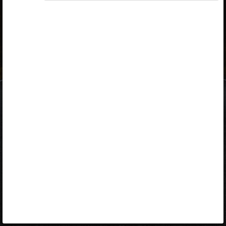
ID-kaart
mobiil-ID
Facebook
Google
Opiq
Varamu
Kontakt
EST