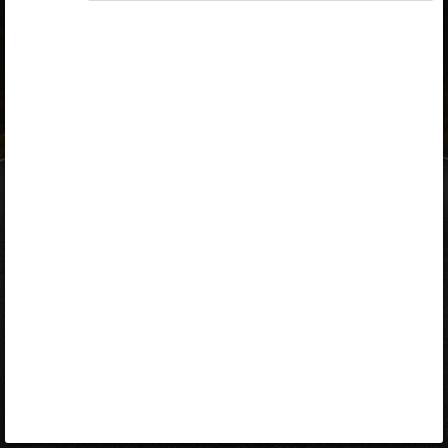
ID-kaart
mobiil-ID
Facebook
Google
Opiq
Varamu
Kontakt
EST