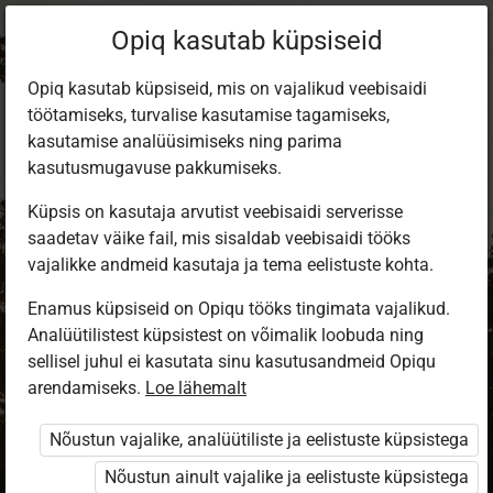
Opiq kasutab küpsiseid
Opiq kasutab küpsiseid, mis on vajalikud veebisaidi
töötamiseks, turvalise kasutamise tagamiseks,
kasutamise analüüsimiseks ning parima
kasutusmugavuse pakkumiseks.
Küpsis on kasutaja arvutist veebisaidi serverisse
saadetav väike fail, mis sisaldab veebisaidi tööks
vajalikke andmeid kasutaja ja tema eelistuste kohta.
Enamus küpsiseid on Opiqu tööks tingimata vajalikud.
Analüütilistest küpsistest on võimalik loobuda ning
Sisene Opiqusse
sellisel juhul ei kasutata sinu kasutusandmeid Opiqu
arendamiseks.
Vali, kuidas end tuvastada
Loe lähemalt
Nõustun vajalike, analüütiliste ja eelistuste küpsistega
eKool
Stuudium
Nõustun ainult vajalike ja eelistuste küpsistega
Opiq
HarID