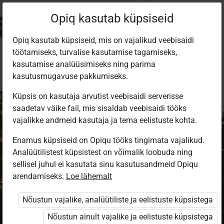
Opiq kasutab küpsiseid
Opiq kasutab küpsiseid, mis on vajalikud veebisaidi
töötamiseks, turvalise kasutamise tagamiseks,
kasutamise analüüsimiseks ning parima
kasutusmugavuse pakkumiseks.
Küpsis on kasutaja arvutist veebisaidi serverisse
saadetav väike fail, mis sisaldab veebisaidi tööks
vajalikke andmeid kasutaja ja tema eelistuste kohta.
Enamus küpsiseid on Opiqu tööks tingimata vajalikud.
Analüütilistest küpsistest on võimalik loobuda ning
Sisene Opiqusse
sellisel juhul ei kasutata sinu kasutusandmeid Opiqu
arendamiseks.
Vali, kuidas end tuvastada
Loe lähemalt
Nõustun vajalike, analüütiliste ja eelistuste küpsistega
eKool
Stuudium
Nõustun ainult vajalike ja eelistuste küpsistega
Opiq
HarID