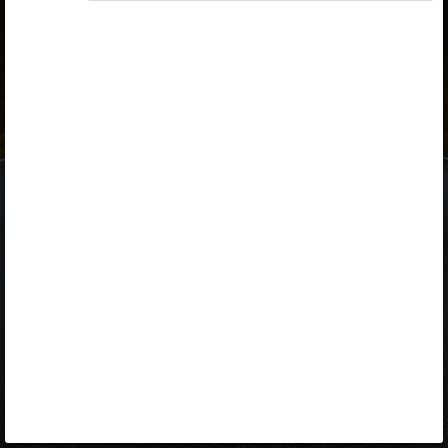
ID-kaart
mobiil-ID
Facebook
Google
Opiq
Varamu
Kontakt
EST