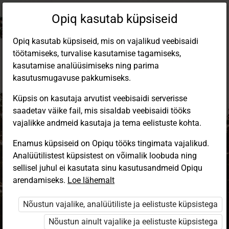
Opiq kasutab küpsiseid
Opiq kasutab küpsiseid, mis on vajalikud veebisaidi
töötamiseks, turvalise kasutamise tagamiseks,
kasutamise analüüsimiseks ning parima
kasutusmugavuse pakkumiseks.
Küpsis on kasutaja arvutist veebisaidi serverisse
saadetav väike fail, mis sisaldab veebisaidi tööks
vajalikke andmeid kasutaja ja tema eelistuste kohta.
Enamus küpsiseid on Opiqu tööks tingimata vajalikud.
Analüütilistest küpsistest on võimalik loobuda ning
Sisene Opiqusse
sellisel juhul ei kasutata sinu kasutusandmeid Opiqu
arendamiseks.
Vali, kuidas end tuvastada
Loe lähemalt
Nõustun vajalike, analüütiliste ja eelistuste küpsistega
eKool
Stuudium
Nõustun ainult vajalike ja eelistuste küpsistega
Opiq
HarID