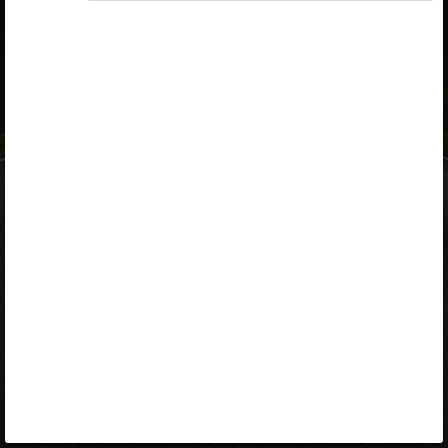
ID-kaart
mobiil-ID
Facebook
Google
Opiq
Varamu
Kontakt
EST