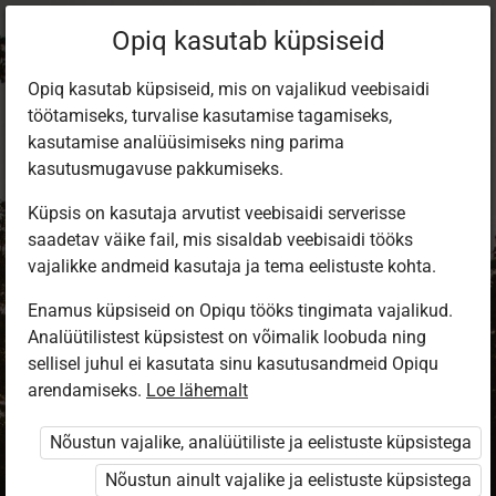
Opiq kasutab küpsiseid
Opiq kasutab küpsiseid, mis on vajalikud veebisaidi
töötamiseks, turvalise kasutamise tagamiseks,
kasutamise analüüsimiseks ning parima
kasutusmugavuse pakkumiseks.
Küpsis on kasutaja arvutist veebisaidi serverisse
saadetav väike fail, mis sisaldab veebisaidi tööks
vajalikke andmeid kasutaja ja tema eelistuste kohta.
Enamus küpsiseid on Opiqu tööks tingimata vajalikud.
Analüütilistest küpsistest on võimalik loobuda ning
Sisene Opiqusse
sellisel juhul ei kasutata sinu kasutusandmeid Opiqu
arendamiseks.
Vali, kuidas end tuvastada
Loe lähemalt
Nõustun vajalike, analüütiliste ja eelistuste küpsistega
eKool
Stuudium
Nõustun ainult vajalike ja eelistuste küpsistega
Opiq
HarID