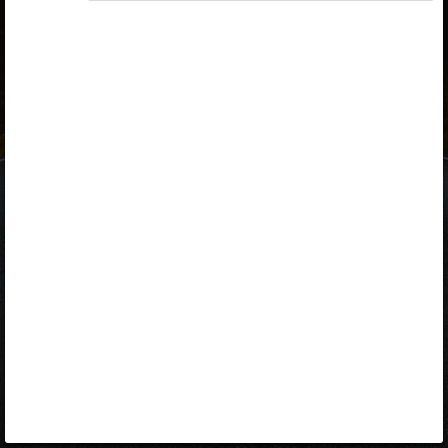
ID-kaart
mobiil-ID
Facebook
Google
Opiq
Varamu
Kontakt
EST