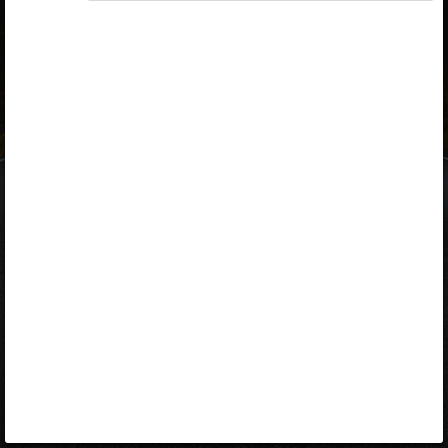
ID-kaart
mobiil-ID
Facebook
Google
Opiq
Varamu
Kontakt
EST