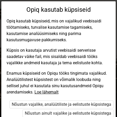
Opiq kasutab küpsiseid
Opiq kasutab küpsiseid, mis on vajalikud veebisaidi
töötamiseks, turvalise kasutamise tagamiseks,
kasutamise analüüsimiseks ning parima
kasutusmugavuse pakkumiseks.
Küpsis on kasutaja arvutist veebisaidi serverisse
saadetav väike fail, mis sisaldab veebisaidi tööks
vajalikke andmeid kasutaja ja tema eelistuste kohta.
Enamus küpsiseid on Opiqu tööks tingimata vajalikud.
Analüütilistest küpsistest on võimalik loobuda ning
Sisene Opiqusse
sellisel juhul ei kasutata sinu kasutusandmeid Opiqu
arendamiseks.
Vali, kuidas end tuvastada
Loe lähemalt
Nõustun vajalike, analüütiliste ja eelistuste küpsistega
eKool
Stuudium
Nõustun ainult vajalike ja eelistuste küpsistega
Opiq
HarID