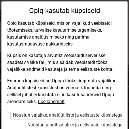
Opiq kasutab küpsiseid
Opiq kasutab küpsiseid, mis on vajalikud veebisaidi
töötamiseks, turvalise kasutamise tagamiseks,
kasutamise analüüsimiseks ning parima
kasutusmugavuse pakkumiseks.
Küpsis on kasutaja arvutist veebisaidi serverisse
saadetav väike fail, mis sisaldab veebisaidi tööks
vajalikke andmeid kasutaja ja tema eelistuste kohta.
Enamus küpsiseid on Opiqu tööks tingimata vajalikud.
Analüütilistest küpsistest on võimalik loobuda ning
Sisene Opiqusse
sellisel juhul ei kasutata sinu kasutusandmeid Opiqu
arendamiseks.
Vali, kuidas end tuvastada
Loe lähemalt
Nõustun vajalike, analüütiliste ja eelistuste küpsistega
eKool
Stuudium
Nõustun ainult vajalike ja eelistuste küpsistega
Opiq
HarID