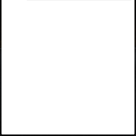
ID-kaart
mobiil-ID
Facebook
Google
Opiq
Varamu
Kontakt
EST