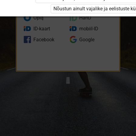
eKool
Stuudium
Nõustun ainult vajalike ja eelistuste k
Opiq
HarID
ID-kaart
mobiil-ID
Facebook
Google