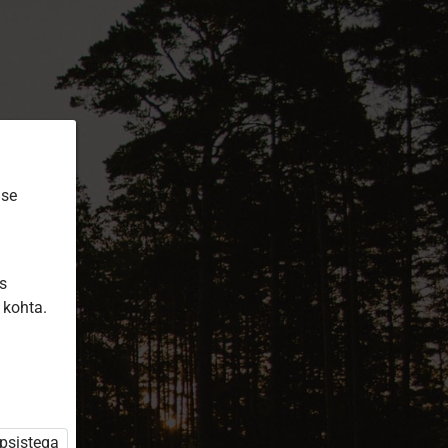
ise
is
 kohta.
üpsistega