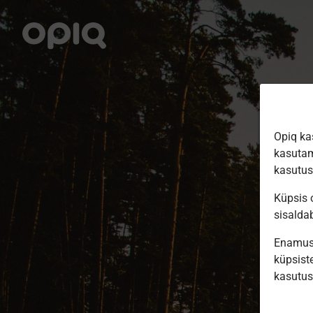
Opiq ka
kasutam
kasutu
Küpsis o
sisalda
Enamus 
küpsiste
kasutu