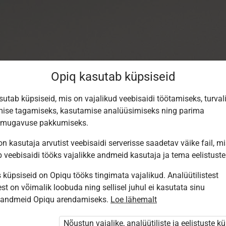
Opiq kasutab küpsiseid
sutab küpsiseid, mis on vajalikud veebisaidi töötamiseks, turval
ise tagamiseks, kasutamise analüüsimiseks ning parima
smugavuse pakkumiseks.
n kasutaja arvutist veebisaidi serverisse saadetav väike fail, m
b veebisaidi tööks vajalikke andmeid kasutaja ja tema eelistuste
küpsiseid on Opiqu tööks tingimata vajalikud. Analüütilistest
st on võimalik loobuda ning sellisel juhul ei kasutata sinu
Sisene Opiqusse
sandmeid Opiqu arendamiseks.
Loe lähemalt
Vali, kuidas end tuvastada
Nõustun vajalike, analüütiliste ja eelistuste k