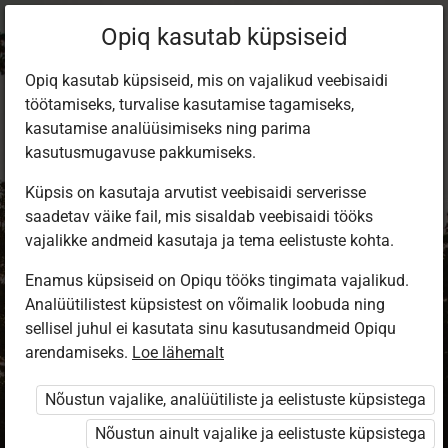
Opiq kasutab küpsiseid
Opiq kasutab küpsiseid, mis on vajalikud veebisaidi
töötamiseks, turvalise kasutamise tagamiseks,
kasutamise analüüsimiseks ning parima
kasutusmugavuse pakkumiseks.
Küpsis on kasutaja arvutist veebisaidi serverisse
saadetav väike fail, mis sisaldab veebisaidi tööks
vajalikke andmeid kasutaja ja tema eelistuste kohta.
Enamus küpsiseid on Opiqu tööks tingimata vajalikud.
Analüütilistest küpsistest on võimalik loobuda ning
Sisene Opiqusse
sellisel juhul ei kasutata sinu kasutusandmeid Opiqu
arendamiseks.
Vali, kuidas end tuvastada
Loe lähemalt
Nõustun vajalike, analüütiliste ja eelistuste küpsistega
eKool
Stuudium
Nõustun ainult vajalike ja eelistuste küpsistega
Opiq
HarID