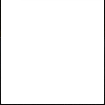
ID-kaart
mobiil-ID
Facebook
Google
Opiq
Varamu
Kontakt
EST