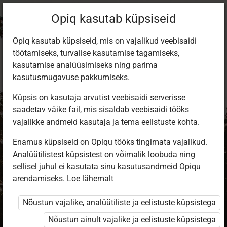
Opiq kasutab küpsiseid
Opiq kasutab küpsiseid, mis on vajalikud veebisaidi
töötamiseks, turvalise kasutamise tagamiseks,
kasutamise analüüsimiseks ning parima
kasutusmugavuse pakkumiseks.
Küpsis on kasutaja arvutist veebisaidi serverisse
saadetav väike fail, mis sisaldab veebisaidi tööks
vajalikke andmeid kasutaja ja tema eelistuste kohta.
Enamus küpsiseid on Opiqu tööks tingimata vajalikud.
Analüütilistest küpsistest on võimalik loobuda ning
Sisene Opiqusse
sellisel juhul ei kasutata sinu kasutusandmeid Opiqu
arendamiseks.
Vali, kuidas end tuvastada
Loe lähemalt
Nõustun vajalike, analüütiliste ja eelistuste küpsistega
eKool
Stuudium
Nõustun ainult vajalike ja eelistuste küpsistega
Opiq
HarID