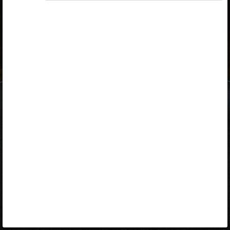
ID-kaart
mobiil-ID
Facebook
Google
Opiq
Varamu
Kontakt
EST