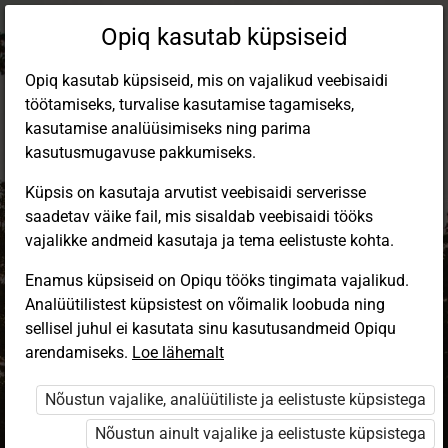
Opiq kasutab küpsiseid
Opiq kasutab küpsiseid, mis on vajalikud veebisaidi
töötamiseks, turvalise kasutamise tagamiseks,
kasutamise analüüsimiseks ning parima
kasutusmugavuse pakkumiseks.
Küpsis on kasutaja arvutist veebisaidi serverisse
saadetav väike fail, mis sisaldab veebisaidi tööks
vajalikke andmeid kasutaja ja tema eelistuste kohta.
Enamus küpsiseid on Opiqu tööks tingimata vajalikud.
Analüütilistest küpsistest on võimalik loobuda ning
Sisene Opiqusse
sellisel juhul ei kasutata sinu kasutusandmeid Opiqu
arendamiseks.
Vali, kuidas end tuvastada
Loe lähemalt
Nõustun vajalike, analüütiliste ja eelistuste küpsistega
eKool
Stuudium
Nõustun ainult vajalike ja eelistuste küpsistega
Opiq
HarID