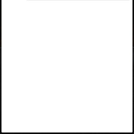
ID-kaart
mobiil-ID
Facebook
Google
Opiq
Varamu
Kontakt
EST