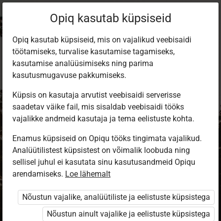
Opiq kasutab küpsiseid
Opiq kasutab küpsiseid, mis on vajalikud veebisaidi
töötamiseks, turvalise kasutamise tagamiseks,
kasutamise analüüsimiseks ning parima
kasutusmugavuse pakkumiseks.
Küpsis on kasutaja arvutist veebisaidi serverisse
saadetav väike fail, mis sisaldab veebisaidi tööks
vajalikke andmeid kasutaja ja tema eelistuste kohta.
Enamus küpsiseid on Opiqu tööks tingimata vajalikud.
Analüütilistest küpsistest on võimalik loobuda ning
Sisene Opiqusse
sellisel juhul ei kasutata sinu kasutusandmeid Opiqu
arendamiseks.
Vali, kuidas end tuvastada
Loe lähemalt
Nõustun vajalike, analüütiliste ja eelistuste küpsistega
eKool
Stuudium
Nõustun ainult vajalike ja eelistuste küpsistega
Opiq
HarID