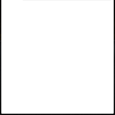
ID-kaart
mobiil-ID
Facebook
Google
Opiq
Varamu
Kontakt
EST