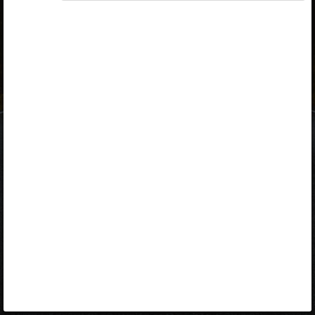
ID-kaart
mobiil-ID
Facebook
Google
Opiq
Varamu
Kontakt
EST