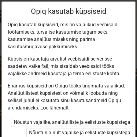
Opiq kasutab küpsiseid
Opiq kasutab küpsiseid, mis on vajalikud veebisaidi
töötamiseks, turvalise kasutamise tagamiseks,
kasutamise analüüsimiseks ning parima
kasutusmugavuse pakkumiseks.
Küpsis on kasutaja arvutist veebisaidi serverisse
saadetav väike fail, mis sisaldab veebisaidi tööks
vajalikke andmeid kasutaja ja tema eelistuste kohta.
Enamus küpsiseid on Opiqu tööks tingimata vajalikud.
Analüütilistest küpsistest on võimalik loobuda ning
Sisene Opiqusse
sellisel juhul ei kasutata sinu kasutusandmeid Opiqu
arendamiseks.
Vali, kuidas end tuvastada
Loe lähemalt
Nõustun vajalike, analüütiliste ja eelistuste küpsistega
eKool
Stuudium
Nõustun ainult vajalike ja eelistuste küpsistega
Opiq
HarID