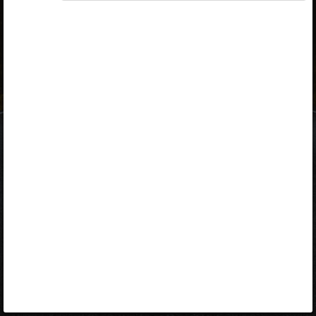
ID-kaart
mobiil-ID
Facebook
Google
Opiq
Varamu
Kontakt
EST