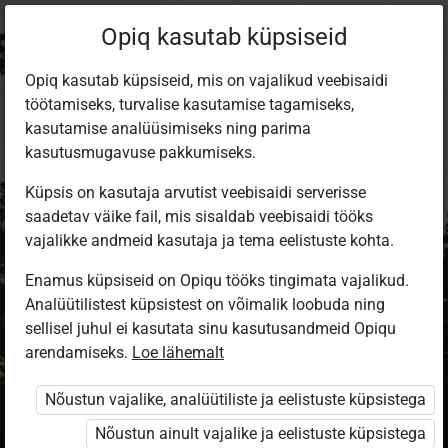
Opiq kasutab küpsiseid
Opiq kasutab küpsiseid, mis on vajalikud veebisaidi
töötamiseks, turvalise kasutamise tagamiseks,
kasutamise analüüsimiseks ning parima
kasutusmugavuse pakkumiseks.
Küpsis on kasutaja arvutist veebisaidi serverisse
saadetav väike fail, mis sisaldab veebisaidi tööks
vajalikke andmeid kasutaja ja tema eelistuste kohta.
Enamus küpsiseid on Opiqu tööks tingimata vajalikud.
Analüütilistest küpsistest on võimalik loobuda ning
Sisene Opiqusse
sellisel juhul ei kasutata sinu kasutusandmeid Opiqu
arendamiseks.
Vali, kuidas end tuvastada
Loe lähemalt
Nõustun vajalike, analüütiliste ja eelistuste küpsistega
eKool
Stuudium
Nõustun ainult vajalike ja eelistuste küpsistega
Opiq
HarID