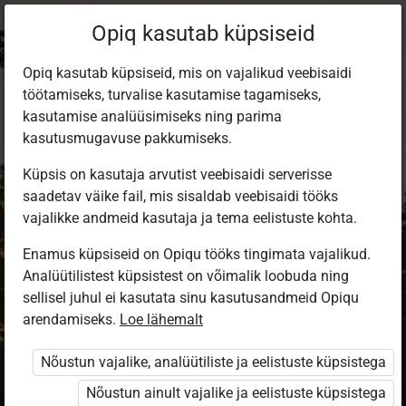
Opiq kasutab küpsiseid
Opiq kasutab küpsiseid, mis on vajalikud veebisaidi
töötamiseks, turvalise kasutamise tagamiseks,
kasutamise analüüsimiseks ning parima
kasutusmugavuse pakkumiseks.
Küpsis on kasutaja arvutist veebisaidi serverisse
saadetav väike fail, mis sisaldab veebisaidi tööks
vajalikke andmeid kasutaja ja tema eelistuste kohta.
Enamus küpsiseid on Opiqu tööks tingimata vajalikud.
Analüütilistest küpsistest on võimalik loobuda ning
Sisene Opiqusse
sellisel juhul ei kasutata sinu kasutusandmeid Opiqu
arendamiseks.
Vali, kuidas end tuvastada
Loe lähemalt
Nõustun vajalike, analüütiliste ja eelistuste küpsistega
eKool
Stuudium
Nõustun ainult vajalike ja eelistuste küpsistega
Opiq
HarID