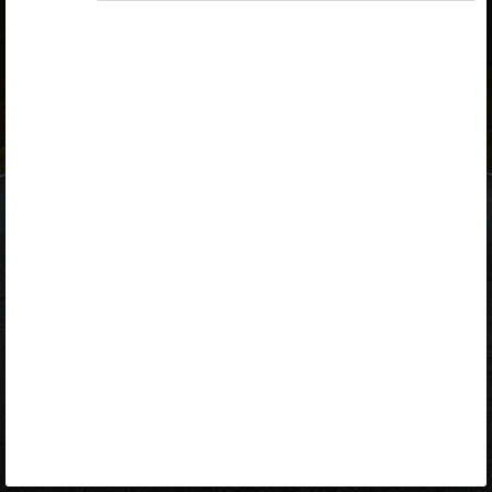
ID-kaart
mobiil-ID
Facebook
Google
Opiq
Varamu
Kontakt
EST