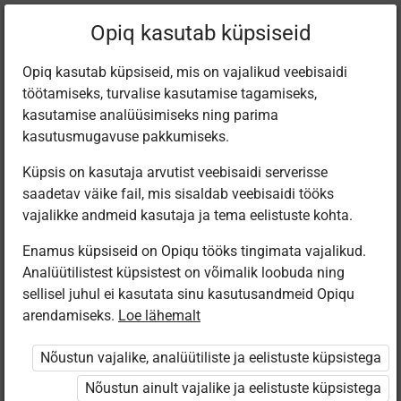
Filtreeri teoseid
Opiq kasutab küpsiseid
Opiq kasutab küpsiseid, mis on vajalikud veebisaidi
töötamiseks, turvalise kasutamise tagamiseks,
Varamu
kasutamise analüüsimiseks ning parima
kasutusmugavuse pakkumiseks.
Küpsis on kasutaja arvutist veebisaidi serverisse
Leiti 2 vastet
saadetav väike fail, mis sisaldab veebisaidi tööks
vajalikke andmeid kasutaja ja tema eelistuste kohta.
Enamus küpsiseid on Opiqu tööks tingimata vajalikud.
Analüütilistest küpsistest on võimalik loobuda ning
sellisel juhul ei kasutata sinu kasutusandmeid Opiqu
arendamiseks.
Loe lähemalt
Koolibri
Koolibri
Käsitöötuba.
Käsitöötuba.
Nõustun vajalike, analüütiliste ja eelistuste küpsistega
Kunsti- ja
Kunsti- ja
tööõpetus. 4.
tööõpetus. 2.
Nõustun ainult vajalike ja eelistuste küpsistega
osa.
osa