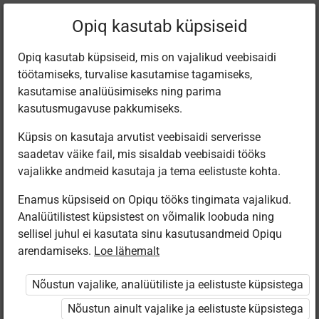
Filtreeri teoseid
Opiq kasutab küpsiseid
Opiq kasutab küpsiseid, mis on vajalikud veebisaidi
töötamiseks, turvalise kasutamise tagamiseks,
Varamu
kasutamise analüüsimiseks ning parima
kasutusmugavuse pakkumiseks.
Küpsis on kasutaja arvutist veebisaidi serverisse
Leiti 2 vastet
saadetav väike fail, mis sisaldab veebisaidi tööks
vajalikke andmeid kasutaja ja tema eelistuste kohta.
Enamus küpsiseid on Opiqu tööks tingimata vajalikud.
Analüütilistest küpsistest on võimalik loobuda ning
sellisel juhul ei kasutata sinu kasutusandmeid Opiqu
arendamiseks.
Loe lähemalt
Koolibri
Koolibri
Käsitöötuba.
Käsitöötuba.
Nõustun vajalike, analüütiliste ja eelistuste küpsistega
Kunsti- ja
Kunsti- ja
tööõpetus. 4.
tööõpetus. 3.
Nõustun ainult vajalike ja eelistuste küpsistega
osa.
osa