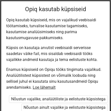
Filtreeri teoseid
Opiq kasutab küpsiseid
Opiq kasutab küpsiseid, mis on vajalikud veebisaidi
töötamiseks, turvalise kasutamise tagamiseks,
Varamu
kasutamise analüüsimiseks ning parima
kasutusmugavuse pakkumiseks.
Küpsis on kasutaja arvutist veebisaidi serverisse
Leiti 2 vastet
saadetav väike fail, mis sisaldab veebisaidi tööks
vajalikke andmeid kasutaja ja tema eelistuste kohta.
Enamus küpsiseid on Opiqu tööks tingimata vajalikud.
Analüütilistest küpsistest on võimalik loobuda ning
sellisel juhul ei kasutata sinu kasutusandmeid Opiqu
arendamiseks.
Loe lähemalt
Koolibri
Koolibri
Käsitöötuba.
Käsitöötuba.
Nõustun vajalike, analüütiliste ja eelistuste küpsistega
Kunsti- ja
Kunsti- ja
tööõpetus. 4.
tööõpetus. 3.
Nõustun ainult vajalike ja eelistuste küpsistega
osa.
osa