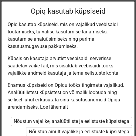
Filtreeri teoseid
Opiq kasutab küpsiseid
Opiq kasutab küpsiseid, mis on vajalikud veebisaidi
töötamiseks, turvalise kasutamise tagamiseks,
Varamu
kasutamise analüüsimiseks ning parima
kasutusmugavuse pakkumiseks.
Küpsis on kasutaja arvutist veebisaidi serverisse
Leiti 1 vaste
saadetav väike fail, mis sisaldab veebisaidi tööks
vajalikke andmeid kasutaja ja tema eelistuste kohta.
Enamus küpsiseid on Opiqu tööks tingimata vajalikud.
Analüütilistest küpsistest on võimalik loobuda ning
sellisel juhul ei kasutata sinu kasutusandmeid Opiqu
arendamiseks.
Loe lähemalt
Koolibri
Käsitöötuba.
Nõustun vajalike, analüütiliste ja eelistuste küpsistega
Kunsti- ja
tööõpetus. 4.
Nõustun ainult vajalike ja eelistuste küpsistega
osa.