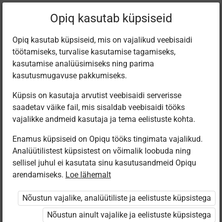
Filtreeri teoseid
Opiq kasutab küpsiseid
Opiq kasutab küpsiseid, mis on vajalikud veebisaidi
töötamiseks, turvalise kasutamise tagamiseks,
Varamu
kasutamise analüüsimiseks ning parima
kasutusmugavuse pakkumiseks.
Küpsis on kasutaja arvutist veebisaidi serverisse
Leiti 1 vaste
saadetav väike fail, mis sisaldab veebisaidi tööks
vajalikke andmeid kasutaja ja tema eelistuste kohta.
Enamus küpsiseid on Opiqu tööks tingimata vajalikud.
Analüütilistest küpsistest on võimalik loobuda ning
sellisel juhul ei kasutata sinu kasutusandmeid Opiqu
arendamiseks.
Loe lähemalt
Koolibri
Käsitöötuba.
Nõustun vajalike, analüütiliste ja eelistuste küpsistega
Kunsti- ja
tööõpetus. 4.
Nõustun ainult vajalike ja eelistuste küpsistega
osa.