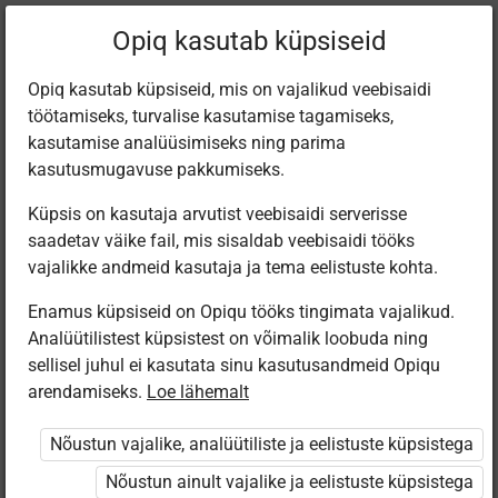
Filtreeri teoseid
Opiq kasutab küpsiseid
Opiq kasutab küpsiseid, mis on vajalikud veebisaidi
töötamiseks, turvalise kasutamise tagamiseks,
Varamu
kasutamise analüüsimiseks ning parima
kasutusmugavuse pakkumiseks.
Küpsis on kasutaja arvutist veebisaidi serverisse
Leiti 1 vaste
saadetav väike fail, mis sisaldab veebisaidi tööks
vajalikke andmeid kasutaja ja tema eelistuste kohta.
Enamus küpsiseid on Opiqu tööks tingimata vajalikud.
Analüütilistest küpsistest on võimalik loobuda ning
sellisel juhul ei kasutata sinu kasutusandmeid Opiqu
arendamiseks.
Loe lähemalt
Eesti
Pärimusmuusika
Nõustun vajalike, analüütiliste ja eelistuste küpsistega
Keskus MTÜ
Eesti Pärimus­
Nõustun ainult vajalike ja eelistuste küpsistega
muusika