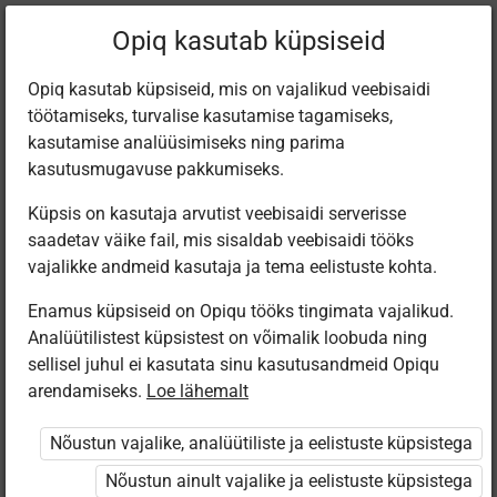
Filtreeri teoseid
Opiq kasutab küpsiseid
Opiq kasutab küpsiseid, mis on vajalikud veebisaidi
töötamiseks, turvalise kasutamise tagamiseks,
Varamu
kasutamise analüüsimiseks ning parima
kasutusmugavuse pakkumiseks.
Küpsis on kasutaja arvutist veebisaidi serverisse
Leiti 4 vastet
saadetav väike fail, mis sisaldab veebisaidi tööks
vajalikke andmeid kasutaja ja tema eelistuste kohta.
Enamus küpsiseid on Opiqu tööks tingimata vajalikud.
Analüütilistest küpsistest on võimalik loobuda ning
sellisel juhul ei kasutata sinu kasutusandmeid Opiqu
arendamiseks.
Loe lähemalt
Avita
Avita
Avita
Avita
Ühiskonnaõpetus
Ühiskonnaõpetus
Общество­
Общество­
Nõustun vajalike, analüütiliste ja eelistuste küpsistega
gümnaasiumile.
gümnaasiumile.
ведение для
ведение для
I osa
II osa
гимназии. I
гимназии. II
Nõustun ainult vajalike ja eelistuste küpsistega