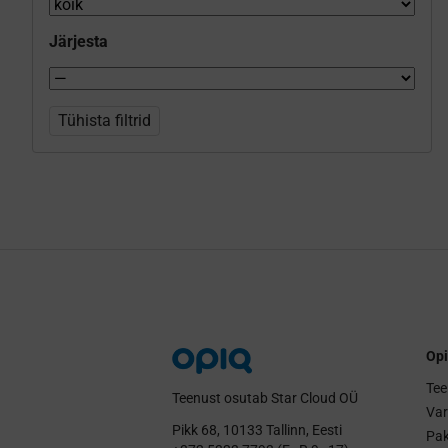
Järjesta
Tühista filtrid
Opi
Tee
Teenust osutab Star Cloud OÜ
Va
Pikk 68, 10133 Tallinn, Eesti
Pak