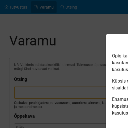
Tutvustus
Varamu
Otsing
Varamu
Opiq ka
kasutam
NB! Vaikimisi näidatakse kõiki tulemusi. Tulemuste täpsustamiseks
märgi Sind huvitavad valikud.
kasutu
Otsing
Küpsis o
sisalda
Enamus 
Otsitakse pealkirjadest, tutvustustest, autoritest, ainetest, klassidest
küpsiste
ja metaandmetest.
kasutu
Õppekava