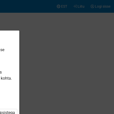
EST
Liitu
Logi sisse
ise
is
 kohta.
üpsistega