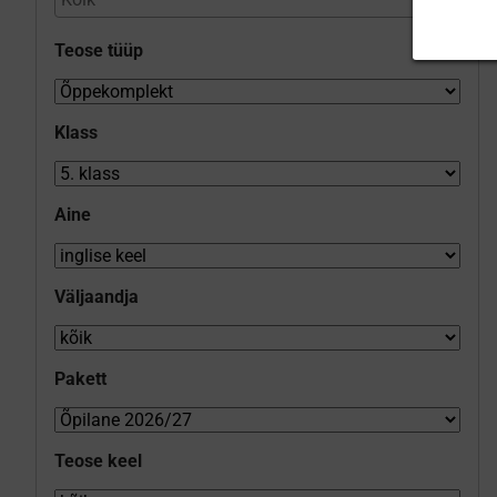
Teose tüüp
Klass
Aine
Väljaandja
Pakett
Teose keel