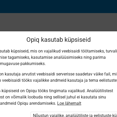
Opiq kasutab küpsiseid
sutab küpsiseid, mis on vajalikud veebisaidi töötamiseks, turval
Leiti 2 vastet
ise tagamiseks, kasutamise analüüsimiseks ning parima
smugavuse pakkumiseks.
n kasutaja arvutist veebisaidi serverisse saadetav väike fail, m
b veebisaidi tööks vajalikke andmeid kasutaja ja tema eelistuste
küpsiseid on Opiqu tööks tingimata vajalikud. Analüütilistest
Koolibri
Avita
st on võimalik loobuda ning sellisel juhul ei kasutata sinu
English step
High Five! 5.
sandmeid Opiqu arendamiseks.
Loe lähemalt
by step 3
Inglise keel
5. klassile
Nõustun vajalike, analüütiliste ja eelistuste k