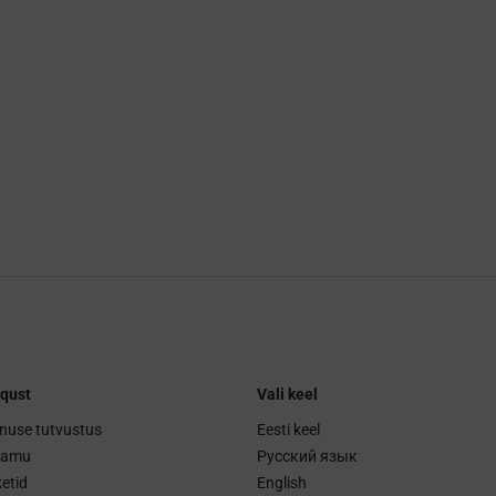
qust
Vali keel
nuse tutvustus
Eesti keel
ramu
Русский язык
etid
English