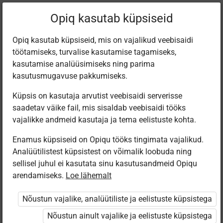
Filtreeri teoseid
Opiq kasutab küpsiseid
Opiq kasutab küpsiseid, mis on vajalikud veebisaidi
töötamiseks, turvalise kasutamise tagamiseks,
Varamu
kasutamise analüüsimiseks ning parima
kasutusmugavuse pakkumiseks.
Küpsis on kasutaja arvutist veebisaidi serverisse
Leiti 2 vastet
saadetav väike fail, mis sisaldab veebisaidi tööks
vajalikke andmeid kasutaja ja tema eelistuste kohta.
Enamus küpsiseid on Opiqu tööks tingimata vajalikud.
Analüütilistest küpsistest on võimalik loobuda ning
sellisel juhul ei kasutata sinu kasutusandmeid Opiqu
arendamiseks.
Loe lähemalt
Koolibri
Avita
English step by
Scene 2. Inglise
Nõustun vajalike, analüütiliste ja eelistuste küpsistega
step 6
keel 8. klassile
Nõustun ainult vajalike ja eelistuste küpsistega