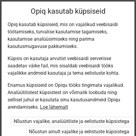
Filtreeri teoseid
Opiq kasutab küpsiseid
Opiq kasutab küpsiseid, mis on vajalikud veebisaidi
töötamiseks, turvalise kasutamise tagamiseks,
Varamu
kasutamise analüüsimiseks ning parima
kasutusmugavuse pakkumiseks.
Küpsis on kasutaja arvutist veebisaidi serverisse
Leiti 3 vastet
saadetav väike fail, mis sisaldab veebisaidi tööks
vajalikke andmeid kasutaja ja tema eelistuste kohta.
Enamus küpsiseid on Opiqu tööks tingimata vajalikud.
Analüütilistest küpsistest on võimalik loobuda ning
sellisel juhul ei kasutata sinu kasutusandmeid Opiqu
arendamiseks.
Loe lähemalt
Koolibri
Koolibri
Koolibri
With Flying
With Flying
With Flying
Nõustun vajalike, analüütiliste ja eelistuste küpsistega
Colours 10
Colours 11
Colours 12
Nõustun ainult vajalike ja eelistuste küpsistega