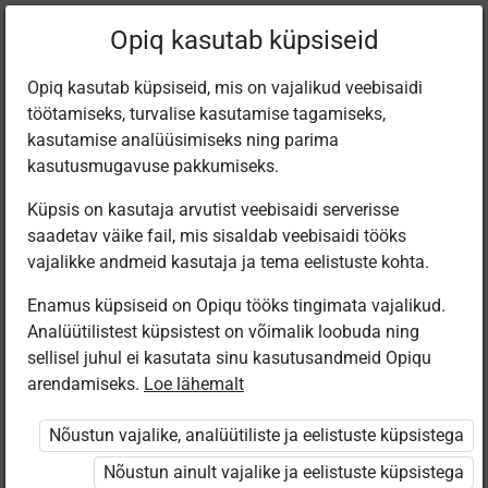
Filtreeri teoseid
Opiq kasutab küpsiseid
Opiq kasutab küpsiseid, mis on vajalikud veebisaidi
töötamiseks, turvalise kasutamise tagamiseks,
Varamu
kasutamise analüüsimiseks ning parima
kasutusmugavuse pakkumiseks.
Küpsis on kasutaja arvutist veebisaidi serverisse
Leiti 5 vastet
saadetav väike fail, mis sisaldab veebisaidi tööks
vajalikke andmeid kasutaja ja tema eelistuste kohta.
Enamus küpsiseid on Opiqu tööks tingimata vajalikud.
Analüütilistest küpsistest on võimalik loobuda ning
sellisel juhul ei kasutata sinu kasutusandmeid Opiqu
arendamiseks.
Loe lähemalt
Avita
Avita
Koolibri
Koolibri
Eesti keel 6.
Murdekeele
PUNKT. 6.
TEELE. Eesti
Nõustun vajalike, analüütiliste ja eelistuste küpsistega
klassile
tööraamat
klassi eesti keel
keel vene
õppekeelega
Nõustun ainult vajalike ja eelistuste küpsistega
kooli 6. klassile