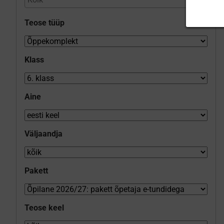
Teose tüüp
Klass
Aine
Väljaandja
Pakett
Teose keel