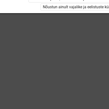
Keskuse
õppevideod
Nõustun ainult vajalike ja eelistuste k