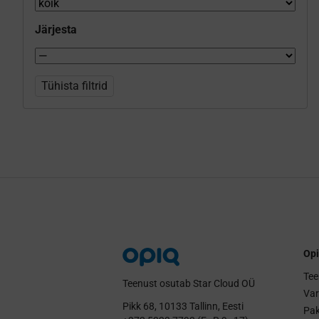
Järjesta
Tühista filtrid
Opi
Tee
Teenust osutab Star Cloud OÜ
Va
Pikk 68, 10133 Tallinn, Eesti
Pak