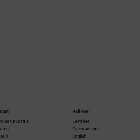
qust
Vali keel
nuse tutvustus
Eesti keel
ramu
Русский язык
etid
English