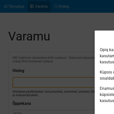
Tutvustus
Varamu
Otsing
Varamu
Opiq ka
kasutam
NB! Vaikimisi näidatakse kõiki tulemusi. Tulemuste täpsustamiseks
märgi Sind huvitavad valikud.
kasutu
Otsing
Küpsis o
sisalda
Enamus 
Otsitakse pealkirjadest, tutvustustest, autoritest, ainetest, klassidest
küpsiste
ja metaandmetest.
kasutu
Õppekava