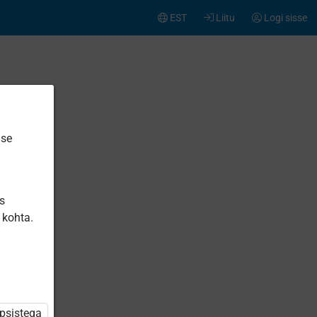
EST
Liitu
Logi sisse
ise
is
 kohta.
üpsistega