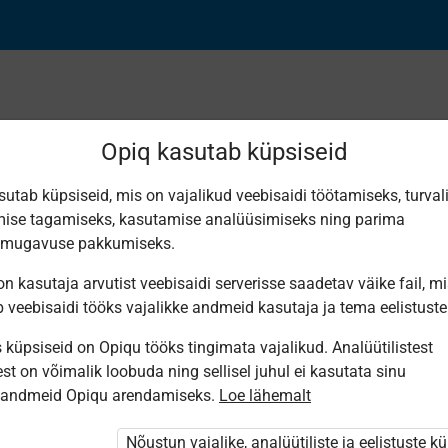
Opiq kasutab küpsiseid
sutab küpsiseid, mis on vajalikud veebisaidi töötamiseks, turval
Leiti 5 vastet
ise tagamiseks, kasutamise analüüsimiseks ning parima
smugavuse pakkumiseks.
n kasutaja arvutist veebisaidi serverisse saadetav väike fail, m
b veebisaidi tööks vajalikke andmeid kasutaja ja tema eelistuste
küpsiseid on Opiqu tööks tingimata vajalikud. Analüütilistest
Avita
Avita
Koolibri
Koolibri
Eesti
st on võimalik loobuda ning sellisel juhul ei kasutata sinu
Pärimusmuusika
Eesti keel 6.
Murdekeele
PUNKT. 6.
TEELE. Eesti
Keskus MTÜ
sandmeid Opiqu arendamiseks.
Loe lähemalt
klassile
tööraamat
klassi eesti
keel vene
Eesti
keel
õppekeelega
Pärimus­
kooli 6.
muusika
Nõustun vajalike, analüütiliste ja eelistuste k
klassile