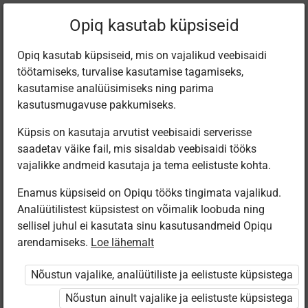
Filtreeri teoseid
Opiq kasutab küpsiseid
Opiq kasutab küpsiseid, mis on vajalikud veebisaidi
töötamiseks, turvalise kasutamise tagamiseks,
Varamu
kasutamise analüüsimiseks ning parima
kasutusmugavuse pakkumiseks.
Küpsis on kasutaja arvutist veebisaidi serverisse
Leiti 9 vastet
saadetav väike fail, mis sisaldab veebisaidi tööks
vajalikke andmeid kasutaja ja tema eelistuste kohta.
Enamus küpsiseid on Opiqu tööks tingimata vajalikud.
Analüütilistest küpsistest on võimalik loobuda ning
sellisel juhul ei kasutata sinu kasutusandmeid Opiqu
arendamiseks.
Loe lähemalt
Avita
Koolibri
Koolibri
Koolibri
Murdekeele
JOHANNES 1.
JOHANNES 2.
JOHANNES 3.
Nõustun vajalike, analüütiliste ja eelistuste küpsistega
tööraamat
Gümnaasiumi
Gümnaasiumi
Gümnaasiumi
eesti keel
eesti keel
eesti keel
Nõustun ainult vajalike ja eelistuste küpsistega