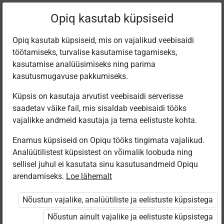
Filtreeri teoseid
Opiq kasutab küpsiseid
Opiq kasutab küpsiseid, mis on vajalikud veebisaidi
töötamiseks, turvalise kasutamise tagamiseks,
Varamu
kasutamise analüüsimiseks ning parima
kasutusmugavuse pakkumiseks.
Küpsis on kasutaja arvutist veebisaidi serverisse
Leiti 1 vaste
saadetav väike fail, mis sisaldab veebisaidi tööks
vajalikke andmeid kasutaja ja tema eelistuste kohta.
Enamus küpsiseid on Opiqu tööks tingimata vajalikud.
Analüütilistest küpsistest on võimalik loobuda ning
sellisel juhul ei kasutata sinu kasutusandmeid Opiqu
arendamiseks.
Loe lähemalt
Avita
Vene keel 7.
Nõustun vajalike, analüütiliste ja eelistuste küpsistega
klassile
Nõustun ainult vajalike ja eelistuste küpsistega