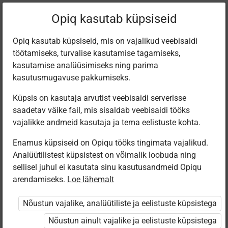
Filtreeri teoseid
Opiq kasutab küpsiseid
Opiq kasutab küpsiseid, mis on vajalikud veebisaidi
töötamiseks, turvalise kasutamise tagamiseks,
Varamu
kasutamise analüüsimiseks ning parima
kasutusmugavuse pakkumiseks.
Küpsis on kasutaja arvutist veebisaidi serverisse
Leiti 1 vaste
saadetav väike fail, mis sisaldab veebisaidi tööks
vajalikke andmeid kasutaja ja tema eelistuste kohta.
Enamus küpsiseid on Opiqu tööks tingimata vajalikud.
Analüütilistest küpsistest on võimalik loobuda ning
sellisel juhul ei kasutata sinu kasutusandmeid Opiqu
arendamiseks.
Loe lähemalt
Avita
Vene keel 8.
Nõustun vajalike, analüütiliste ja eelistuste küpsistega
klassile
Nõustun ainult vajalike ja eelistuste küpsistega