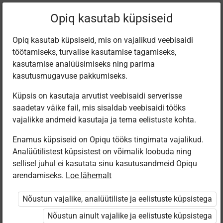
Filtreeri teoseid
Opiq kasutab küpsiseid
Opiq kasutab küpsiseid, mis on vajalikud veebisaidi
töötamiseks, turvalise kasutamise tagamiseks,
Varamu
kasutamise analüüsimiseks ning parima
kasutusmugavuse pakkumiseks.
Küpsis on kasutaja arvutist veebisaidi serverisse
Leiti 1 vaste
saadetav väike fail, mis sisaldab veebisaidi tööks
vajalikke andmeid kasutaja ja tema eelistuste kohta.
Enamus küpsiseid on Opiqu tööks tingimata vajalikud.
Analüütilistest küpsistest on võimalik loobuda ning
sellisel juhul ei kasutata sinu kasutusandmeid Opiqu
arendamiseks.
Loe lähemalt
Eesti
Pärimusmuusika
Nõustun vajalike, analüütiliste ja eelistuste küpsistega
Keskus MTÜ
Eesti Pärimus­
Nõustun ainult vajalike ja eelistuste küpsistega
muusika