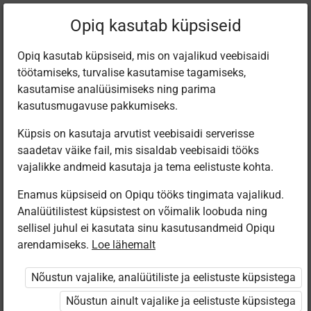
Filtreeri teoseid
Opiq kasutab küpsiseid
Opiq kasutab küpsiseid, mis on vajalikud veebisaidi
töötamiseks, turvalise kasutamise tagamiseks,
Varamu
kasutamise analüüsimiseks ning parima
kasutusmugavuse pakkumiseks.
Küpsis on kasutaja arvutist veebisaidi serverisse
Leiti 1 vaste
saadetav väike fail, mis sisaldab veebisaidi tööks
vajalikke andmeid kasutaja ja tema eelistuste kohta.
Enamus küpsiseid on Opiqu tööks tingimata vajalikud.
Analüütilistest küpsistest on võimalik loobuda ning
sellisel juhul ei kasutata sinu kasutusandmeid Opiqu
arendamiseks.
Loe lähemalt
Eesti
Pärimusmuusika
Nõustun vajalike, analüütiliste ja eelistuste küpsistega
Keskus MTÜ
Eesti Pärimus­
Nõustun ainult vajalike ja eelistuste küpsistega
muusika