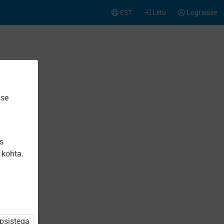
EST
Liitu
Logi sisse
ise
is
 kohta.
üpsistega