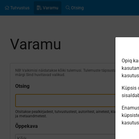
Tutvustus
Varamu
Otsing
Varamu
Opiq ka
kasutam
NB! Vaikimisi näidatakse kõiki tulemusi. Tulemuste täpsustamiseks
märgi Sind huvitavad valikud.
kasutu
Otsing
Küpsis o
sisalda
Enamus 
Otsitakse pealkirjadest, tutvustustest, autoritest, ainetest, klassidest
küpsiste
ja metaandmetest.
kasutu
Õppekava