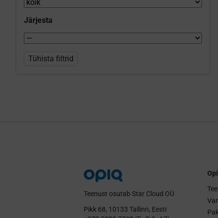
Järjesta
Tühista filtrid
Opi
Tee
Teenust osutab Star Cloud OÜ
Va
Pikk 68, 10133 Tallinn, Eesti
Pak