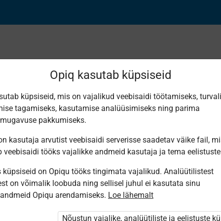
Opiq kasutab küpsiseid
sutab küpsiseid, mis on vajalikud veebisaidi töötamiseks, turval
Leiti 1 vaste
ise tagamiseks, kasutamise analüüsimiseks ning parima
smugavuse pakkumiseks.
n kasutaja arvutist veebisaidi serverisse saadetav väike fail, m
b veebisaidi tööks vajalikke andmeid kasutaja ja tema eelistuste
küpsiseid on Opiqu tööks tingimata vajalikud. Analüütilistest
Eesti
st on võimalik loobuda ning sellisel juhul ei kasutata sinu
Pärimusmuusika
Keskus MTÜ
sandmeid Opiqu arendamiseks.
Loe lähemalt
Eesti
Pärimus­
muusika
Nõustun vajalike, analüütiliste ja eelistuste k