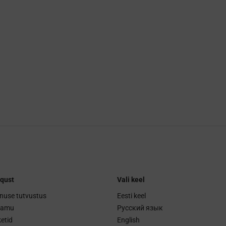
qust
Vali keel
nuse tutvustus
Eesti keel
ramu
Русский язык
etid
English