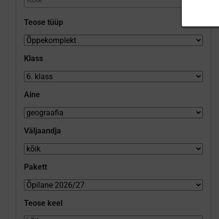
Teose tüüp
Klass
Aine
Väljaandja
Pakett
Teose keel