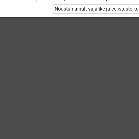
Keskuse
õppevideod
Nõustun ainult vajalike ja eelistuste k