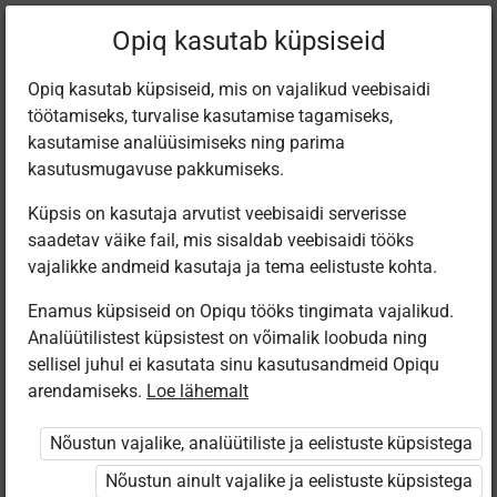
Filtreeri teoseid
Opiq kasutab küpsiseid
Opiq kasutab küpsiseid, mis on vajalikud veebisaidi
töötamiseks, turvalise kasutamise tagamiseks,
Varamu
kasutamise analüüsimiseks ning parima
kasutusmugavuse pakkumiseks.
Küpsis on kasutaja arvutist veebisaidi serverisse
Leiti 6 vastet
saadetav väike fail, mis sisaldab veebisaidi tööks
vajalikke andmeid kasutaja ja tema eelistuste kohta.
Enamus küpsiseid on Opiqu tööks tingimata vajalikud.
Analüütilistest küpsistest on võimalik loobuda ning
sellisel juhul ei kasutata sinu kasutusandmeid Opiqu
arendamiseks.
Loe lähemalt
Koolibri
Avita
Avita
Eesti
Pärimusmuusika
Geograafia 8.
Geograafia 8.
Loodus­
Nõustun vajalike, analüütiliste ja eelistuste küpsistega
Keskus MTÜ
klassile
klassile. Kliima,
geograafia 8.
Eesti Pärimus­
veestik, loodus­
klassile
Nõustun ainult vajalike ja eelistuste küpsistega
muusika
vööndid