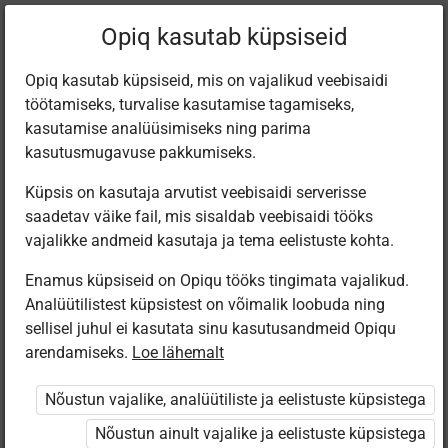
Filtreeri teoseid
Opiq kasutab küpsiseid
Opiq kasutab küpsiseid, mis on vajalikud veebisaidi
töötamiseks, turvalise kasutamise tagamiseks,
Varamu
kasutamise analüüsimiseks ning parima
kasutusmugavuse pakkumiseks.
Küpsis on kasutaja arvutist veebisaidi serverisse
Leiti 5 vastet
saadetav väike fail, mis sisaldab veebisaidi tööks
vajalikke andmeid kasutaja ja tema eelistuste kohta.
Enamus küpsiseid on Opiqu tööks tingimata vajalikud.
Analüütilistest küpsistest on võimalik loobuda ning
sellisel juhul ei kasutata sinu kasutusandmeid Opiqu
arendamiseks.
Loe lähemalt
Avita
Koolibri
Eesti
Koolibri
Pärimusmuusika
Euroopa
Geograafia 9.
География 9
Nõustun vajalike, analüütiliste ja eelistuste küpsistega
Keskus MTÜ
loodus- ja
klassile
класс
Eesti Pärimus­
ühiskonna­
Nõustun ainult vajalike ja eelistuste küpsistega
muusika
geograafia.