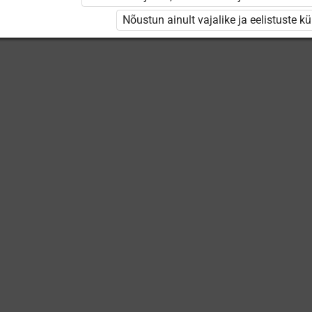
Keskuse
9. klassile
для 9
õppevideod
Nõustun ainult vajalike ja eelistuste k
класса