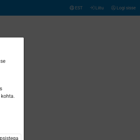
EST
Liitu
Logi sisse
ise
is
 kohta.
üpsistega