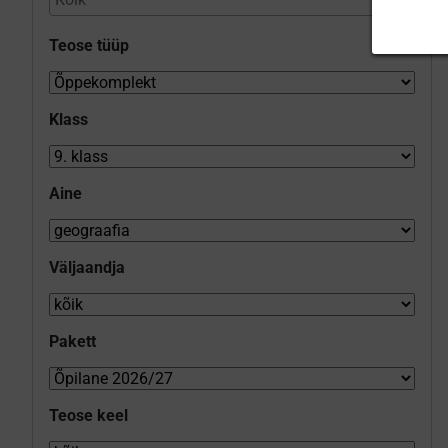
Teose tüüp
Klass
Aine
Väljaandja
Pakett
Teose keel