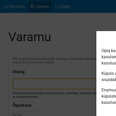
Tutvustus
Varamu
Otsing
Varamu
Opiq ka
kasutam
NB! Vaikimisi näidatakse kõiki tulemusi. Tulemuste täpsustamiseks
märgi Sind huvitavad valikud.
kasutu
Otsing
Küpsis o
sisalda
Enamus 
Otsitakse pealkirjadest, tutvustustest, autoritest, ainetest, klassidest
küpsiste
ja metaandmetest.
kasutu
Õppekava