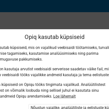
Opiq kasutab küpsiseid
sutab küpsiseid, mis on vajalikud veebisaidi töötamiseks, turval
Leiti 5 vastet
ise tagamiseks, kasutamise analüüsimiseks ning parima
smugavuse pakkumiseks.
n kasutaja arvutist veebisaidi serverisse saadetav väike fail, m
b veebisaidi tööks vajalikke andmeid kasutaja ja tema eelistuste
küpsiseid on Opiqu tööks tingimata vajalikud. Analüütilistest
Avita
Koolibri
Eesti
Koolibri
Avita
st on võimalik loobuda ning sellisel juhul ei kasutata sinu
Pärimusmuusika
Euroopa
Geograafia
География
Физическая
Keskus MTÜ
sandmeid Opiqu arendamiseks.
Loe lähemalt
loodus- ja
9. klassile
9 класс
и
Eesti
ühiskonna­
социальная
Pärimus­
geograafia.
география
muusika
Nõustun vajalike, analüütiliste ja eelistuste k
Geograafia
Европы