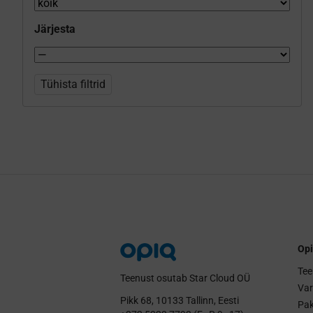
Järjesta
Tühista filtrid
Opi
Tee
Teenust osutab Star Cloud OÜ
Va
Pikk 68, 10133 Tallinn, Eesti
Pak