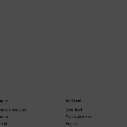
qust
Vali keel
nuse tutvustus
Eesti keel
ramu
Русский язык
etid
English