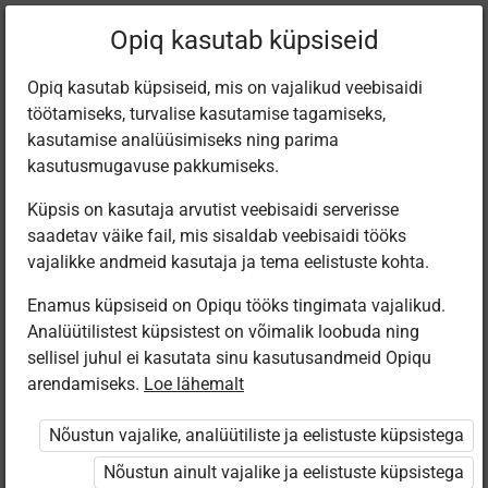
Filtreeri teoseid
Opiq kasutab küpsiseid
Opiq kasutab küpsiseid, mis on vajalikud veebisaidi
töötamiseks, turvalise kasutamise tagamiseks,
Varamu
kasutamise analüüsimiseks ning parima
kasutusmugavuse pakkumiseks.
Küpsis on kasutaja arvutist veebisaidi serverisse
Leiti 1 vaste
saadetav väike fail, mis sisaldab veebisaidi tööks
vajalikke andmeid kasutaja ja tema eelistuste kohta.
Enamus küpsiseid on Opiqu tööks tingimata vajalikud.
Analüütilistest küpsistest on võimalik loobuda ning
sellisel juhul ei kasutata sinu kasutusandmeid Opiqu
arendamiseks.
Loe lähemalt
Koolibri
Deutsch. KEIN
Nõustun vajalike, analüütiliste ja eelistuste küpsistega
PROBLEM 3. 8.
klassi saksa
Nõustun ainult vajalike ja eelistuste küpsistega
keel