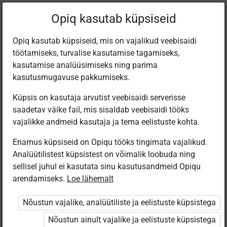
Filtreeri teoseid
Opiq kasutab küpsiseid
Opiq kasutab küpsiseid, mis on vajalikud veebisaidi
töötamiseks, turvalise kasutamise tagamiseks,
Varamu
kasutamise analüüsimiseks ning parima
kasutusmugavuse pakkumiseks.
Küpsis on kasutaja arvutist veebisaidi serverisse
Leiti 1 vaste
saadetav väike fail, mis sisaldab veebisaidi tööks
vajalikke andmeid kasutaja ja tema eelistuste kohta.
Enamus küpsiseid on Opiqu tööks tingimata vajalikud.
Analüütilistest küpsistest on võimalik loobuda ning
sellisel juhul ei kasutata sinu kasutusandmeid Opiqu
arendamiseks.
Loe lähemalt
Koolibri
Deutsch. KEIN
Nõustun vajalike, analüütiliste ja eelistuste küpsistega
PROBLEM 4. 9.
klassi saksa
Nõustun ainult vajalike ja eelistuste küpsistega
keel