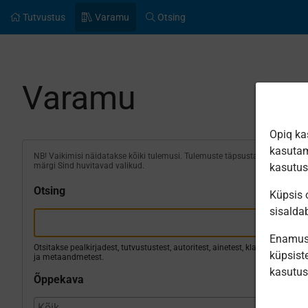
Tutvustus
Varamu
Otsing
Varamu
Opiq ka
kasutam
NB! Vaikimisi näidatakse kõiki tulemusi. Tulemuste täpsustamiseks
märgi Sind huvitavad valikud.
kasutu
Otsing
Küpsis o
sisalda
Enamus 
Otsitakse pealkirjadest, tutvustustest, autoritest, ainetest, klassidest
küpsiste
ja metaandmetest.
kasutu
Õppekava