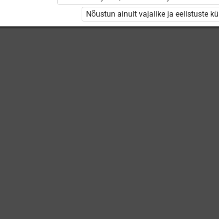
Keskuse
õppevideod
Nõustun ainult vajalike ja eelistuste k