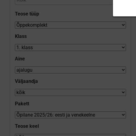
Teose tüüp
Klass
Aine
Väljaandja
Pakett
Teose keel