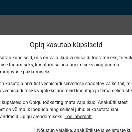
Opiq kasutab küpsiseid
sutab küpsiseid, mis on vajalikud veebisaidi töötamiseks, turval
Leiti 1 vaste
ise tagamiseks, kasutamise analüüsimiseks ning parima
smugavuse pakkumiseks.
n kasutaja arvutist veebisaidi serverisse saadetav väike fail, m
b veebisaidi tööks vajalikke andmeid kasutaja ja tema eelistuste
küpsiseid on Opiqu tööks tingimata vajalikud. Analüütilistest
Eesti
st on võimalik loobuda ning sellisel juhul ei kasutata sinu
Pärimusmuusika
Keskus MTÜ
sandmeid Opiqu arendamiseks.
Loe lähemalt
Eesti
Pärimus­
muusika
Nõustun vajalike, analüütiliste ja eelistuste k