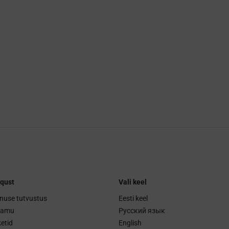
qust
Vali keel
nuse tutvustus
Eesti keel
ramu
Русский язык
etid
English