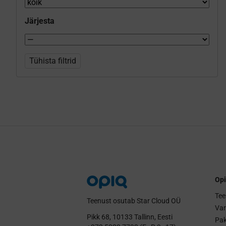
Järjesta
Tühista filtrid
Opi
Tee
Teenust osutab Star Cloud OÜ
Va
Pikk 68, 10133 Tallinn, Eesti
Pak