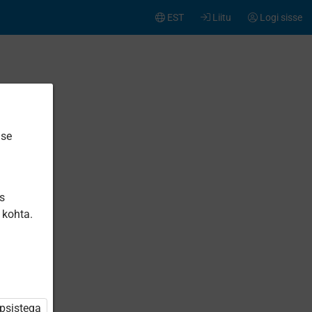
EST
Liitu
Logi sisse
ise
is
 kohta.
üpsistega