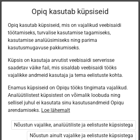
Filtreeri teoseid
Opiq kasutab küpsiseid
Opiq kasutab küpsiseid, mis on vajalikud veebisaidi
töötamiseks, turvalise kasutamise tagamiseks,
Varamu
kasutamise analüüsimiseks ning parima
kasutusmugavuse pakkumiseks.
Küpsis on kasutaja arvutist veebisaidi serverisse
Leiti 3 vastet
saadetav väike fail, mis sisaldab veebisaidi tööks
vajalikke andmeid kasutaja ja tema eelistuste kohta.
Enamus küpsiseid on Opiqu tööks tingimata vajalikud.
Analüütilistest küpsistest on võimalik loobuda ning
sellisel juhul ei kasutata sinu kasutusandmeid Opiqu
arendamiseks.
Loe lähemalt
Avita
Eesti
Avita
Pärimusmuusika
Vanaaeg.
Древний мир.
Nõustun vajalike, analüütiliste ja eelistuste küpsistega
Keskus MTÜ
Ajalugu 6.
История для 6
Eesti Pärimus­
klassile
класса
Nõustun ainult vajalike ja eelistuste küpsistega
muusika