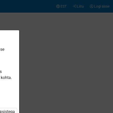
EST
Liitu
Logi sisse
ise
is
 kohta.
üpsistega