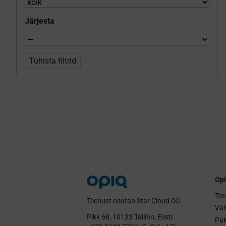
Järjesta
Tühista filtrid
Opi
Tee
Teenust osutab Star Cloud OÜ
Va
Pikk 68, 10133 Tallinn, Eesti
Pak