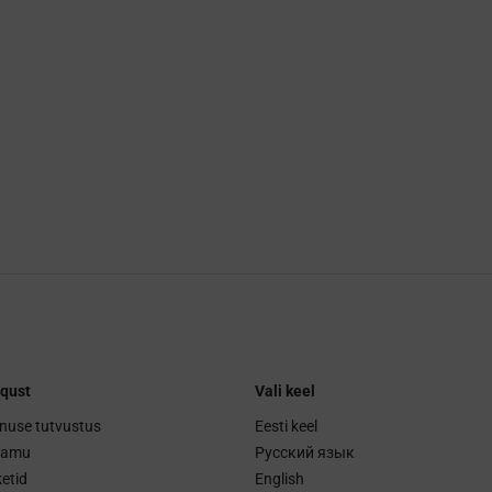
qust
Vali keel
nuse tutvustus
Eesti keel
ramu
Русский язык
etid
English