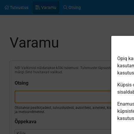
Tutvustus
Varamu
Otsing
Varamu
Opiq ka
kasutam
NB! Vaikimisi näidatakse kõiki tulemusi. Tulemuste täpsustamiseks
märgi Sind huvitavad valikud.
kasutu
Otsing
Küpsis o
sisalda
Enamus 
Otsitakse pealkirjadest, tutvustustest, autoritest, ainetest, klassidest
küpsiste
ja metaandmetest.
kasutu
Õppekava