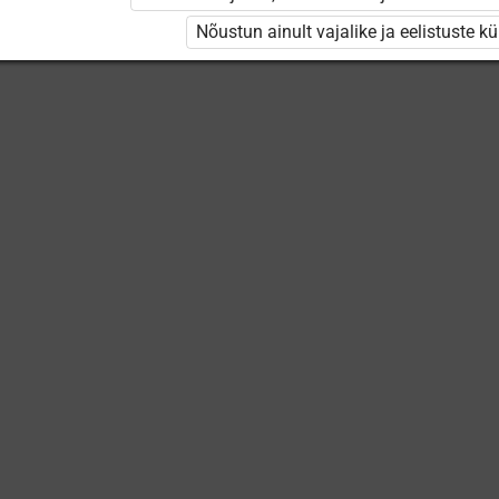
Keskuse
õppevideod
Nõustun ainult vajalike ja eelistuste k