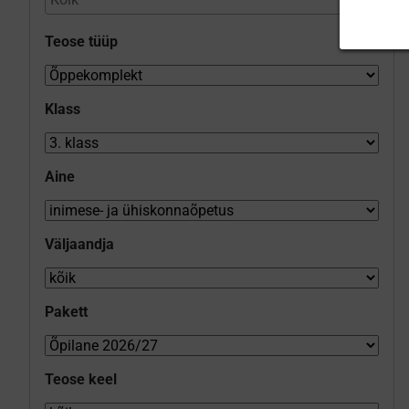
Teose tüüp
Klass
Aine
Väljaandja
Pakett
Teose keel