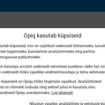
Opiq kasutab küpsiseid
sutab küpsiseid, mis on vajalikud veebisaidi töötamiseks, turval
Leiti 2 vastet
ise tagamiseks, kasutamise analüüsimiseks ning parima
smugavuse pakkumiseks.
n kasutaja arvutist veebisaidi serverisse saadetav väike fail, m
b veebisaidi tööks vajalikke andmeid kasutaja ja tema eelistuste
küpsiseid on Opiqu tööks tingimata vajalikud. Analüütilistest
Eesti
Koolibri
st on võimalik loobuda ning sellisel juhul ei kasutata sinu
Pärimusmuusika
Наш мир.
Keskus MTÜ
sandmeid Opiqu arendamiseks.
Loe lähemalt
Человеко­
Eesti
ведение 3
Pärimus­
класс
muusika
Nõustun vajalike, analüütiliste ja eelistuste k