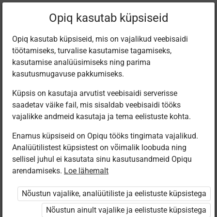
Filtreeri teoseid
Opiq kasutab küpsiseid
Opiq kasutab küpsiseid, mis on vajalikud veebisaidi
töötamiseks, turvalise kasutamise tagamiseks,
Varamu
kasutamise analüüsimiseks ning parima
kasutusmugavuse pakkumiseks.
Küpsis on kasutaja arvutist veebisaidi serverisse
Leiti 3 vastet
saadetav väike fail, mis sisaldab veebisaidi tööks
vajalikke andmeid kasutaja ja tema eelistuste kohta.
Enamus küpsiseid on Opiqu tööks tingimata vajalikud.
Analüütilistest küpsistest on võimalik loobuda ning
sellisel juhul ei kasutata sinu kasutusandmeid Opiqu
arendamiseks.
Loe lähemalt
Eesti
Avita
Avita
Pärimusmuusika
Inimese- ja
Человек и
Nõustun vajalike, analüütiliste ja eelistuste küpsistega
Keskus MTÜ
ühiskonnaõpetus
общество для
Eesti Pärimus­
7. klassile
7 класса
Nõustun ainult vajalike ja eelistuste küpsistega
muusika