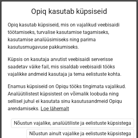
Filtreeri teoseid
Opiq kasutab küpsiseid
Opiq kasutab küpsiseid, mis on vajalikud veebisaidi
töötamiseks, turvalise kasutamise tagamiseks,
Varamu
kasutamise analüüsimiseks ning parima
kasutusmugavuse pakkumiseks.
Küpsis on kasutaja arvutist veebisaidi serverisse
Leiti 3 vastet
saadetav väike fail, mis sisaldab veebisaidi tööks
vajalikke andmeid kasutaja ja tema eelistuste kohta.
Enamus küpsiseid on Opiqu tööks tingimata vajalikud.
Analüütilistest küpsistest on võimalik loobuda ning
sellisel juhul ei kasutata sinu kasutusandmeid Opiqu
arendamiseks.
Loe lähemalt
Eesti
Avita
Avita
Pärimusmuusika
Inimese- ja
Человек и
Nõustun vajalike, analüütiliste ja eelistuste küpsistega
Keskus MTÜ
ühiskonnaõpetus
общество для
Eesti Pärimus­
7. klassile
7 класса
Nõustun ainult vajalike ja eelistuste küpsistega
muusika