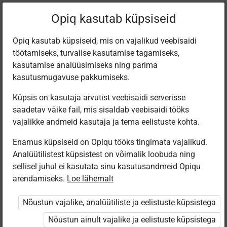
Filtreeri teoseid
Opiq kasutab küpsiseid
Opiq kasutab küpsiseid, mis on vajalikud veebisaidi
töötamiseks, turvalise kasutamise tagamiseks,
Varamu
kasutamise analüüsimiseks ning parima
kasutusmugavuse pakkumiseks.
Küpsis on kasutaja arvutist veebisaidi serverisse
Leiti 3 vastet
saadetav väike fail, mis sisaldab veebisaidi tööks
vajalikke andmeid kasutaja ja tema eelistuste kohta.
Enamus küpsiseid on Opiqu tööks tingimata vajalikud.
Analüütilistest küpsistest on võimalik loobuda ning
sellisel juhul ei kasutata sinu kasutusandmeid Opiqu
arendamiseks.
Loe lähemalt
Eesti
Avita
Avita
Pärimusmuusika
Inimese- ja
Человек и
Nõustun vajalike, analüütiliste ja eelistuste küpsistega
Keskus MTÜ
ühiskonnaõpetus
общество для
Eesti Pärimus­
8. klassile
8 класса
Nõustun ainult vajalike ja eelistuste küpsistega
muusika